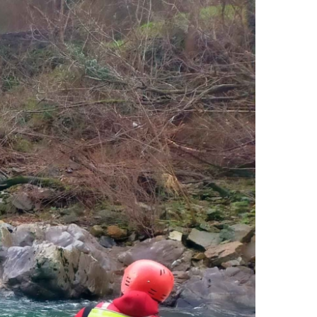
Más información
s bravas