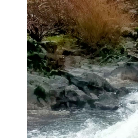
Rescue 3 SRT – Té