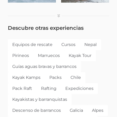
Descubre el
Marruecos,
rio Ahanesal:
aventura en
Rafting y/o
Descubre otras experiencias
familia
Kayak
Equipos de rescate
Cursos
Nepal
Pirineos
Marruecos
Kayak Tour
Guías aguas bravas y barrancos
Kayak Kamps
Packs
Chile
Pack Raft
Rafting
Expediciones
Kayakistas y barranquistas
Descenso de barrancos
Galicia
Alpes