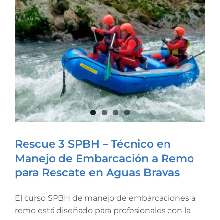
Rescue 3 SPBH – Técnico en
Manejo de Embarcación a Remo
para Rescate en Aguas Bravas
Rescue 3 SPBH – Técnico en
Manejo de Embarcación a
El curso SPBH de manejo de embarcaciones a
Remo para Rescate en Aguas
remo está diseñado para profesionales con la
Bravas