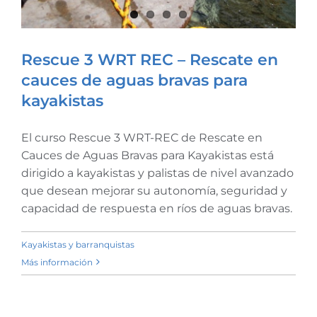
Rescue 3 WRT REC – Rescate en
cauces de aguas bravas para
kayakistas
El curso Rescue 3 WRT-REC de Rescate en
Cauces de Aguas Bravas para Kayakistas está
dirigido a kayakistas y palistas de nivel avanzado
Rescue 3 WRT REC – Rescate
que desean mejorar su autonomía, seguridad y
en cauces de aguas bravas
capacidad de respuesta en ríos de aguas bravas.
para kayakistas
Kayakistas y barranquistas
Más información