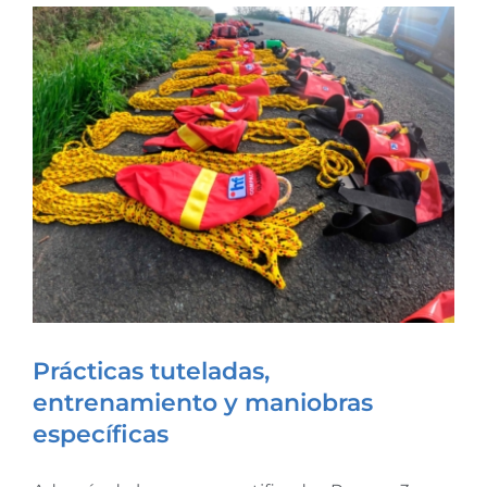
Prácticas tuteladas,
entrenamiento y maniobras
específicas
Prácticas tuteladas,
entrenamiento y maniobras