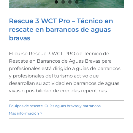
Rescue 3 WCT Pro – Técnico en
rescate en barrancos de aguas
bravas
Rescue 3 WCT Pro – Técnico
en rescate en barrancos de
El curso Rescue 3 WCT-PRO de Técnico de
aguas bravas
Rescate en Barrancos de Aguas Bravas para
profesionales está dirigido a guías de barrancos
y profesionales del turismo activo que
desarrollan su actividad en barrancos de aguas
vivas o posibilidad de crecidas repentinas.
Equipos de rescate
,
Guías aguas bravas y barrancos
Más información