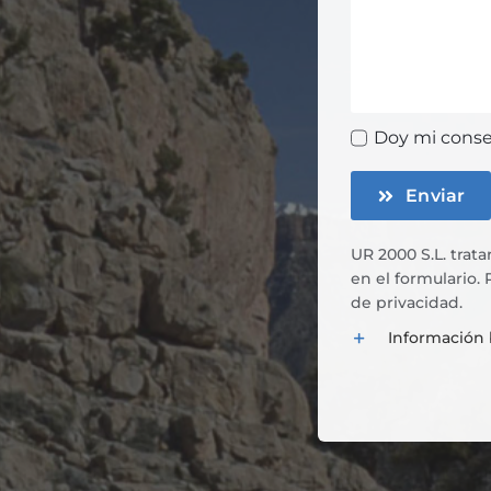
Doy mi consen
Enviar
UR 2000 S.L. trata
en el formulario.
de privacidad
.
Información 