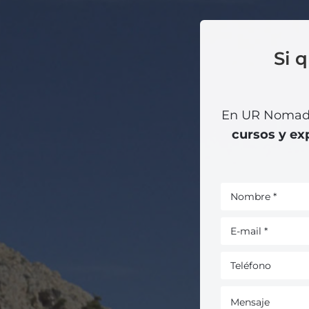
Si 
En UR Nomade
cursos y ex