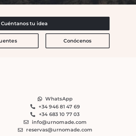
Cuéntanos tu idea
cuentes
Conócenos
WhatsApp
+34 946 81 47 69
+34 683 10 77 03
info@urnomade.com
reservas@urnomade.com